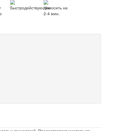
т
Быстродействующее
Наносить на
е
2-4 мин.
довых технологий. Предоставляет мастеру по