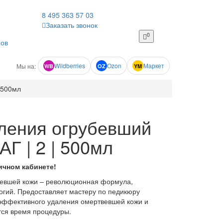
8 495
363 57 03
Заказать звонок
0
нов
Wildberries
Ozon
Маркет
Мы на:
WB
OZ
YM
 500мл
ления огрубевший
Г | 2 | 500мл
ичном кабинете!
вевшей кожи – революционная формула,
гий. Предоставляет мастеру по педикюру
эффективного удаления омертвевшей кожи и
тся время процедуры.