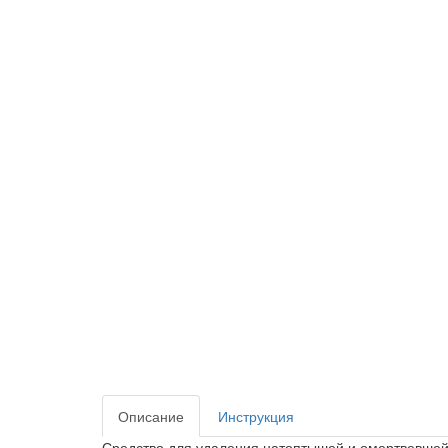
Описание
Инструкция
Средство для удаления натоптышей и омертвевшей