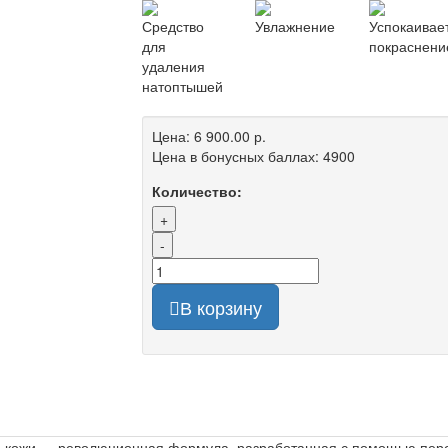
Средство
Увлажнение
Успокаивае
для
покраснени
удаления
натоптышей
Цена:
6 900.00 р.
Цена в бонусных баллах:
4900
Количество:
+
-
В корзину
 кожи — революционная формула, разработанная с помощью пере